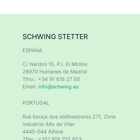
SCHWING STETTER
ESPAÑA
C/ Nardos 15, P.I. El Molino
28970 Humanes de Madrid
Tfno.: +34 91 616 27 00
Email:
info@schwing.es
PORTUGAL
Rua bouça dos estilhadouros 271, Zona
industrial Alto de Vilar
4445-044 Alfena
Tfno.: +351 919 755 603