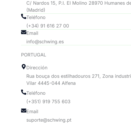
C/ Nardos 15, P.I. El Molino 28970 Humanes d
(Madrid)
Teléfono
(+34) 91 616 27 00
Email
info@schwing.es
PORTUGAL
Dirección
Rua bouça dos estilhadouros 271, Zona industri
Vilar 4445-044 Alfena
Teléfono
(+351) 919 755 603
Email
suporte@schwing.pt