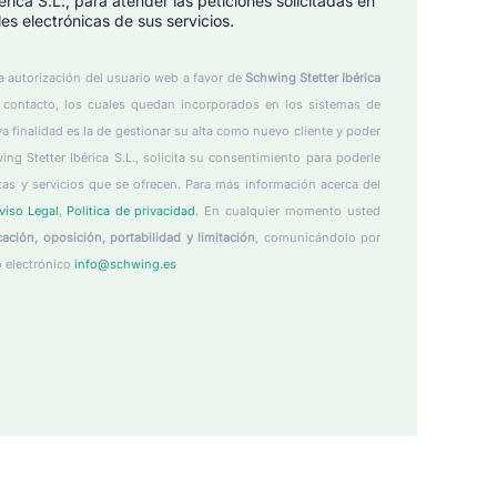
ica S.L., para atender las peticiones solicitadas en
es electrónicas de sus servicios.
la autorización del usuario web a favor de
Schwing Stetter Ibérica
y contacto, los cuales quedan incorporados en los sistemas de
ya finalidad es la de gestionar su alta como nuevo cliente y poder
ing Stetter Ibérica S.L., solicita su consentimiento para poderle
tas y servicios que se ofrecen. Para más información acerca del
viso Legal
,
Política de privacidad
. En cualquier momento usted
ación, oposición, portabilidad y limitación
, comunicándolo por
o electrónico
info@schwing.es