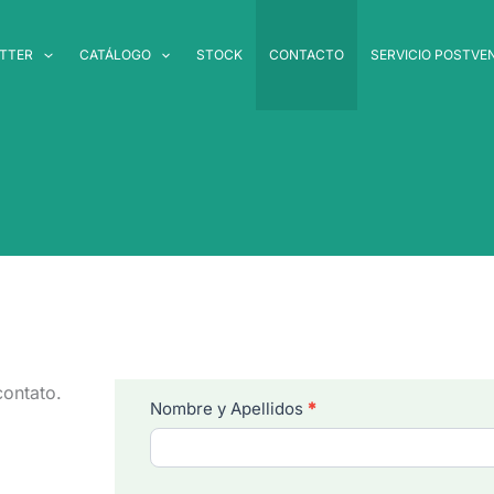
TTER
CATÁLOGO
STOCK
CONTACTO
SERVICIO POSTVE
contato.
Contacto
Nombre y Apellidos
*
web
Schwing.es