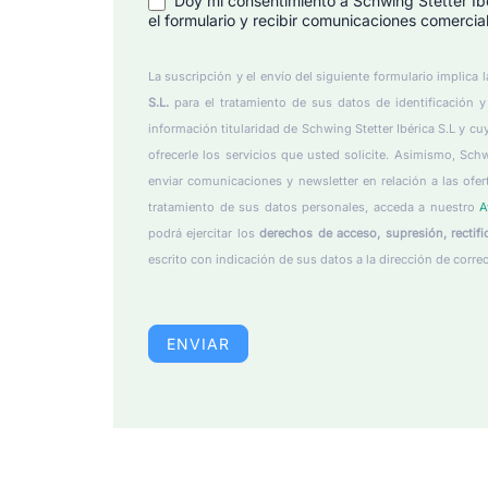
Doy mi consentimiento a Schwing Stetter Ibér
el formulario y recibir comunicaciones comercial
La suscripción y el envío del siguiente formulario implica 
S.L.
para el tratamiento de sus datos de identificación 
información titularidad de Schwing Stetter Ibérica S.L y cu
ofrecerle los servicios que usted solicite. Asimismo, Schw
enviar comunicaciones y newsletter en relación a las ofer
tratamiento de sus datos personales, acceda a nuestro
A
podrá ejercitar los
derechos de acceso, supresión, rectific
escrito con indicación de sus datos a la dirección de corre
ENVIAR