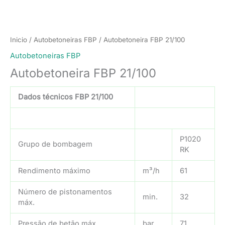
Inicio
/
Autobetoneiras FBP
/ Autobetoneira FBP 21/100
Autobetoneiras FBP
Autobetoneira FBP 21/100
Dados técnicos FBP 21/100
P1020
Grupo de bombagem
RK
Rendimento máximo
m³/h
61
Número de pistonamentos
min.
32
máx.
Pressão de betão máx.
bar
71