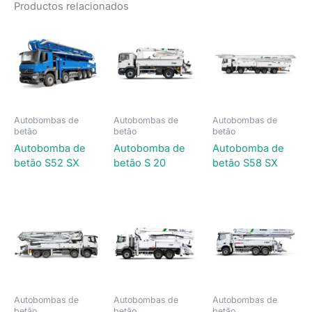
Productos relacionados
Autobombas de
Autobombas de
Autobombas de
betão
betão
betão
Autobomba de
Autobomba de
Autobomba de
betão S52 SX
betão S 20
betão S58 SX
Autobombas de
Autobombas de
Autobombas de
betão
betão
betão