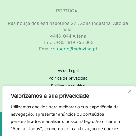
PORTUGAL
Rua bouça dos estilhadouros 271, Zona industrial Alto de
Vilar
4445-044 Alfena
Tfno.: +351 919 755 603
Email:
suporte@schwing.pt
Aviso Legal
Política de privacidad
Politica de cookies
Valorizamos a sua privacidade
Utilizamos cookies para melhorar a sua experiência de
navegação, apresentar anúncios ou conteúdos
personalizados e analisar o nosso tráfego. Ao clicar em
Copyright © 2026. SCHWING Stetter Ibérica. Todos los
"Aceitar Todos", concorda com a utilização de cookies.
derechos reservados.