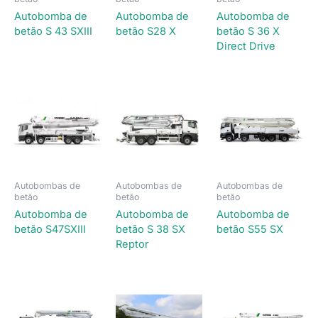
Autobomba de
Autobomba de
Autobomba de
betão S 43 SXIII
betão S28 X
betão S 36 X
Direct Drive
Autobombas de
Autobombas de
Autobombas de
betão
betão
betão
Autobomba de
Autobomba de
Autobomba de
betão S47SXIII
betão S 38 SX
betão S55 SX
Reptor